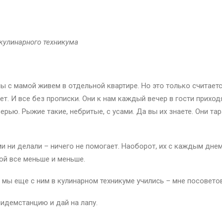
ны
кулинарного техникума
мы с мамой живем в отдельной квартире. Но это только считаетс
т. И все без прописки. Они к нам каждый вечер в гости приходя
верью. Рыжие такие, небритые, с усами. Да вы их знаете. Они та
ми ни делали – ничего не помогает. Наоборот, их с каждым дне
мой все меньше и меньше.
 мы еще с ним в кулинарном техникуме учились – мне посовето
пидемстанцию и дай на лапу.