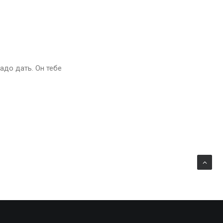
надо дать. Он тебе
 дать. Две