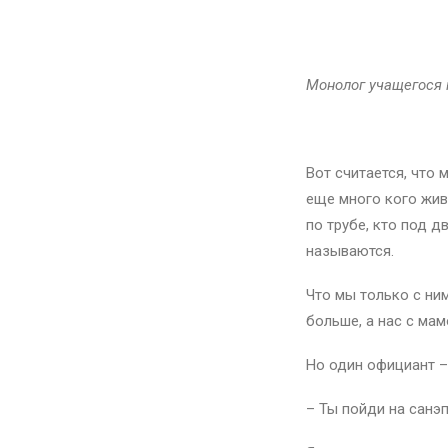
Тарака
Монолог учащегося 
Вот считается, что 
еще много кого живе
по трубе, кто под д
называются.
Что мы только с ни
больше, а нас с ма
Но один официант –
– Ты пойди на санэ