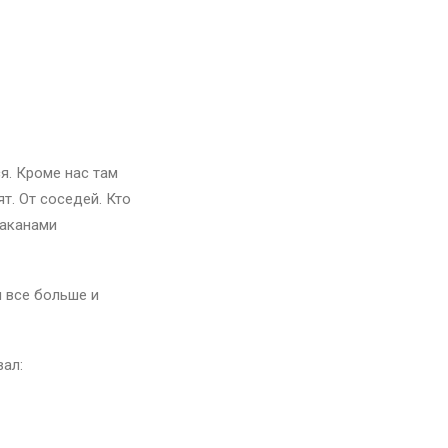
я. Кроме нас там
т. От соседей. Кто
раканами
м все больше и
вал: