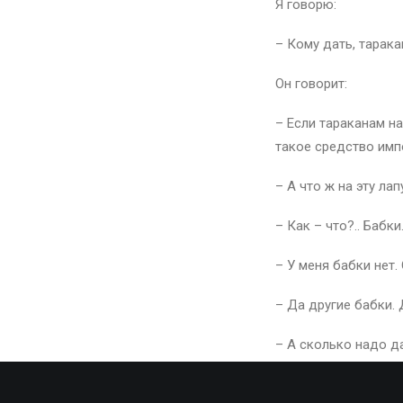
Я говорю:
– Кому дать, тарак
Он говорит:
– Если тараканам на
такое средство имп
– А что ж на эту ла
– Как – что?.. Бабки
– У меня бабки нет.
– Да другие бабки.
– А сколько надо да
– Что?.. Да за треш