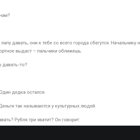
анам?
 лапу давать, они к тебе со всего города сбегутся. Начальнику 
ортное выдаст – пальчики оближешь.
пу давать-то?
.
 Один дедка остался.
 Деньги так называются у культурных людей.
вать? Рубля три хватит? Он говорит:
ник они тебе еще клопов подбросят. Двадцать пять рублей надо