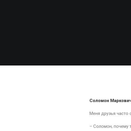
Куда ех
Соломон Маркович
Меня друзья часто 
– Соломон, почему 