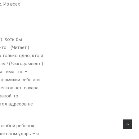
. Из всех
м
). Хоть бы
то… (Читает.)
 только одно, кто я:
шел! (
Разглядывает
.)
мя… имя… во –
и фамилии себе эти
елков нет, сахара
 какой-то
стол адресов не
с любой ребенок
балконом ударь – я