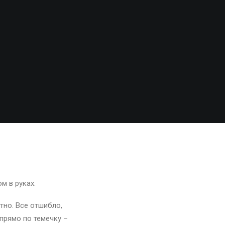
м в руках.
ятно. Все отшибло,
 прямо по темечку –