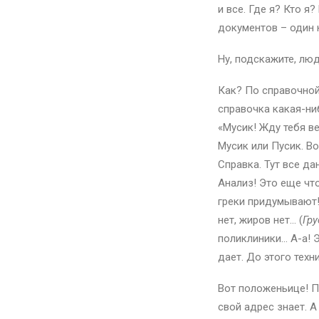
и все. Где я? Кто я
документов – один 
Ну, подскажите, люд
Как? По справочной
справочка какая-ниб
«Мусик! Жду тебя ве
Мусик или Пусик. В
Справка. Тут все да
Анализ! Это еще что
греки придумывают! 
нет, жиров нет… (
Гру
поликлиники… А-а! Э
дает. До этого техн
Вот положеньице! П
свой адрес знает. А