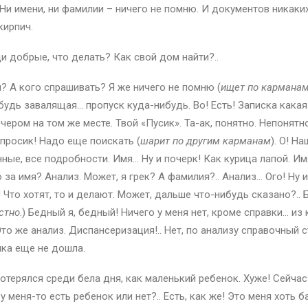
? Ни имени, ни фамилии – ничего не помню. И документов никаких
кирпич.
и добрые, что делать? Как свой дом найти?..
? А кого спрашивать? Я же ничего не помню (
ищет по кармана
удь завалящая… пропуск куда-нибудь. Во! Есть! Записка какая-
чером на том же месте. Твой «Пусик». Та-ак, понятно. Непонятно
опросик! Надо еще поискать (
шарит по другим карманам
). О! На
нные, все подробности. Имя… Ну и почерк! Как курица лапой. И
 за имя? Анализ. Может, я грек? А фамилия?.. Анализ… Ого! Ну 
Что хотят, то и делают. Может, дальше что-нибудь сказано?.. Б
стно
.) Бедный я, бедный! Ничего у меня нет, кроме справки… из
то же анализ. Диспансеризация!.. Нет, по анализу справочный 
ика еще не дошла.
отерялся среди бела дня, как маленький ребенок. Хуже! Сейча
 у меня-то есть ребенок или нет?.. Есть, как же! Это меня хоть 