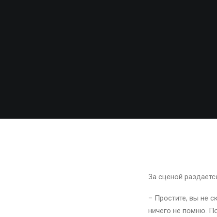
Кирпич 
За сценой раздается
– Простите, вы не с
ничего не помню. По