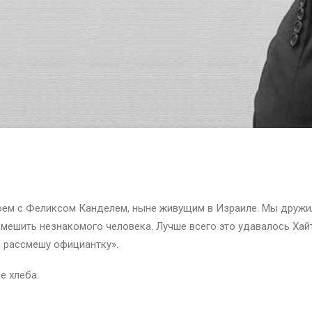
ь
воем с Феликсом Канделем, ныне живущим в Израиле. Мы друж
смешить незнакомого человека. Лучше всего это удавалось Хай
я рассмешу официантку».
е хлеба.